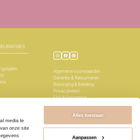
RIEURADVIES
ngstijden
Algemene voorwaarden
ct
Garantie & Retourneren
ons
Bezorging & Betaling
Privacybeleid
FAQ & Disclaimer
Kennisbank
Alles toestaan
al media te
van onze site
t Kabinet 2026
 gegevens
Aanpassen