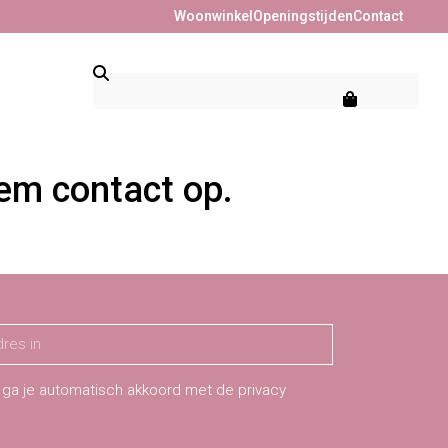
Woonwinkel
Openingstijden
Contact
eem contact op.
 ga je automatisch akkoord met de privacy