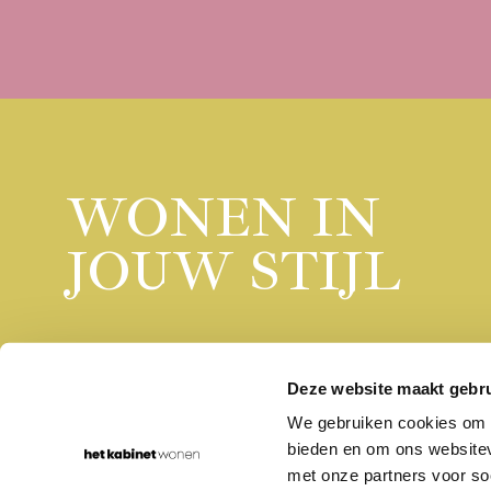
WONEN IN
JOUW STIJL
Deze website maakt gebru
We gebruiken cookies om c
bieden en om ons websitev
Rumpsterweg 1-5
030-656 70 68
3981 AK Bunnik
info@hetkabinet.nl
met onze partners voor so