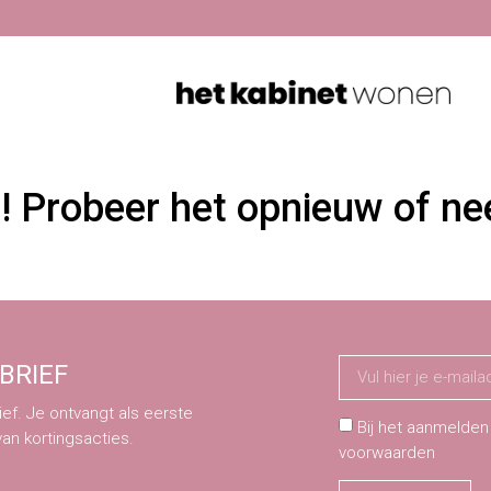
n! Probeer het opnieuw of n
BRIEF
ef. Je ontvangt als eerste
Bij het aanmelden
van kortingsacties.
voorwaarden