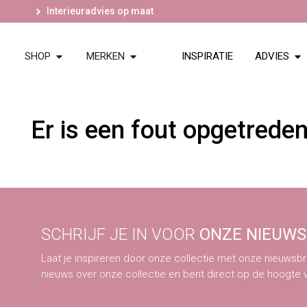
Interieuradvies op maat
SHOP
MERKEN
INSPIRATIE
ADVIES
Er is een fout opgetrede
SCHRIJF JE IN VOOR
ONZE NIEUWS
Laat je inspireren door onze collectie met onze nieuwsbri
nieuws over onze collectie en bent direct op de hoogte 