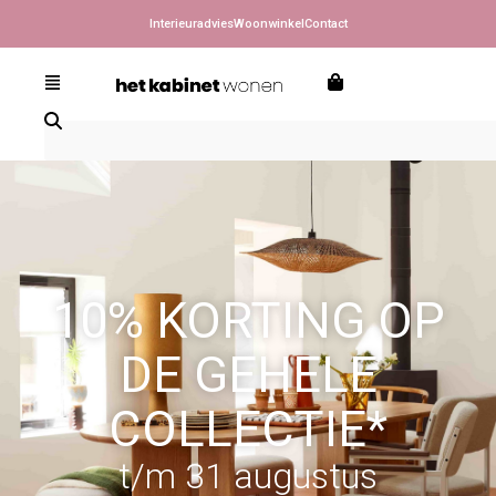
Interieuradvies
Woonwinkel
Contact
10% KORTING OP
DE GEHELE
COLLECTIE*
t/m 31 augustus