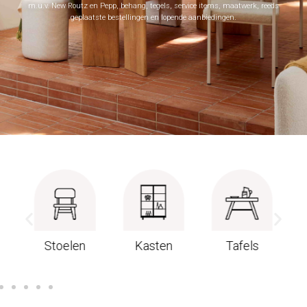
m.u.v. New Routz en Pepp, behang, tegels, service items, maatwerk, reeds
geplaatste bestellingen en lopende aanbiedingen.
Stoelen
Kasten
Tafels