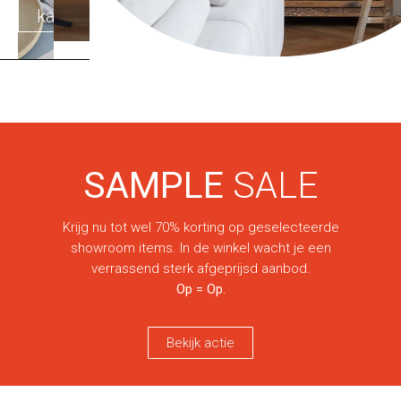
met
karakter
SAMPLE
SALE
Krijg nu tot wel 70% korting op geselecteerde
showroom items. In de winkel wacht je een
verrassend sterk afgeprijsd aanbod.
Op = Op.
Bekijk actie