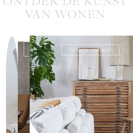
ONTDEK DE KUNST
VAN WONEN
Opbergen
Vintage verhalen
in stijl
Banken