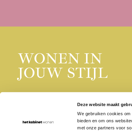
WONEN IN
JOUW STIJL
Deze website maakt gebru
We gebruiken cookies om c
bieden en om ons websitev
Rumpsterweg 1-5
030-656 70 68
3981 AK Bunnik
info@hetkabinet.nl
met onze partners voor so