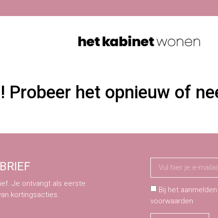
n! Probeer het opnieuw of n
BRIEF
ef. Je ontvangt als eerste
Bij het aanmelden
van kortingsacties.
voorwaarden