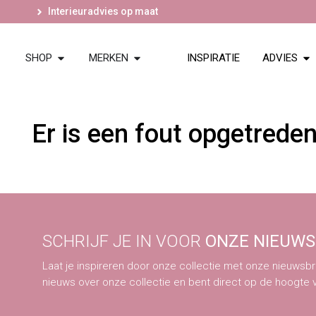
Interieuradvies op maat
SHOP
MERKEN
INSPIRATIE
ADVIES
Er is een fout opgetrede
SCHRIJF JE IN VOOR
ONZE NIEUWS
Laat je inspireren door onze collectie met onze nieuwsbri
nieuws over onze collectie en bent direct op de hoogte 