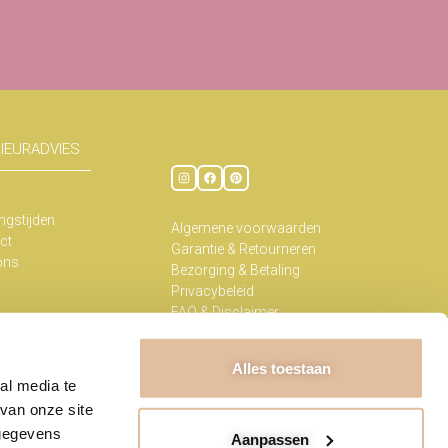
RIEURADVIES
ngstijden
Algemene voorwaarden
ct
Garantie & Retourneren
ons
Bezorging & Betaling
Privacybeleid
FAQ & Disclaimer
Kennisbank
Alles toestaan
al media te
van onze site
t Kabinet 2026
 gegevens
Aanpassen