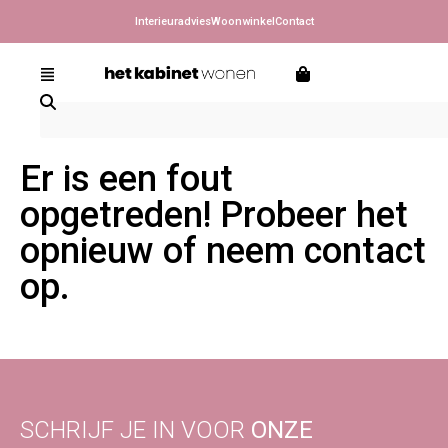
Interieuradvies
Woonwinkel
Contact
Er is een fout
opgetreden! Probeer het
opnieuw of neem contact
op.
SCHRIJF JE IN VOOR
ONZE