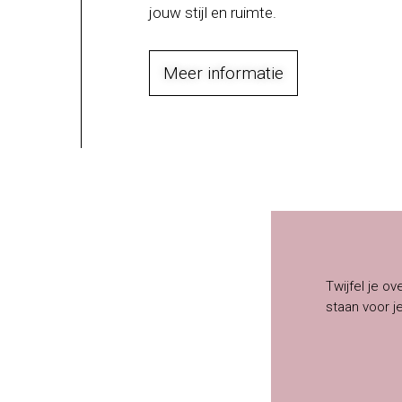
jouw stijl en ruimte.
Meer informatie
Twijfel je ov
staan voor j