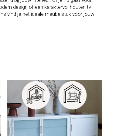
send bij jouw interieur. Of je nu gaat voor
dern design of een karaktervol houten tv-
ons vind je het ideale meubelstuk voor jouw