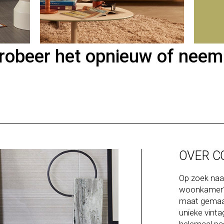
Probeer het opnieuw of neem
OVER C
Op zoek naa
woonkamer? 
maat gemaak
unieke vinta