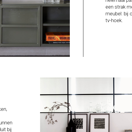
helemaal pas
een strak mo
meubel: bij 
tv-hoek.
ken,
kunnen
it bij