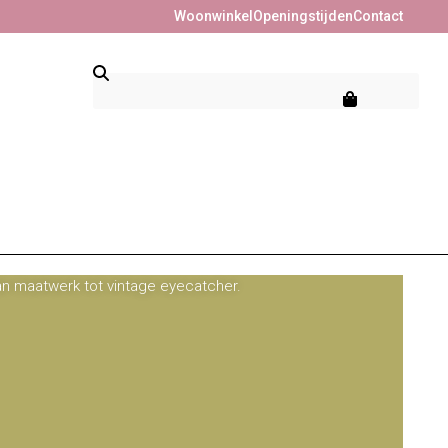
Woonwinkel
Openingstijden
Contact
n maatwerk tot vintage eyecatcher.