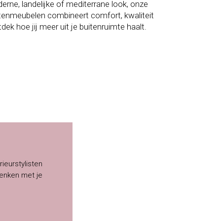
rne, landelijke of mediterrane look, onze
itenmeubelen combineert comfort, kwaliteit
dek hoe jij meer uit je buitenruimte haalt.
rieurstylisten
enken met je