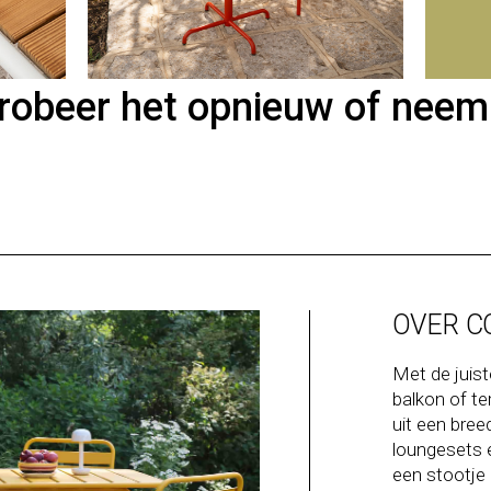
Probeer het opnieuw of neem
OVER C
Met de juist
balkon of ter
uit een bre
loungesets 
een stootje k