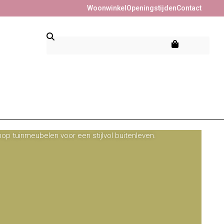
Woonwinkel
Openingstijden
Contact
op tuinmeubelen voor een stijlvol buitenleven.