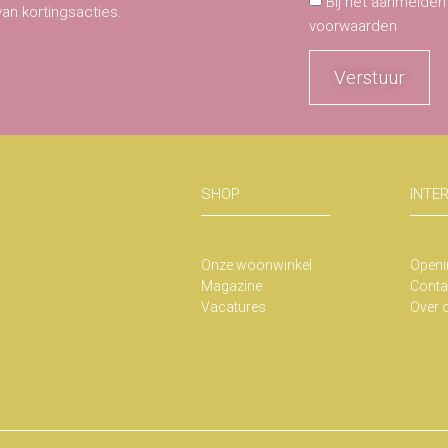
Bij het aanmelden
van kortingsacties.
voorwaarden
Verstuur
SHOP
INTE
Onze woonwinkel
Openi
Magazine
Conta
Vacatures
Over 