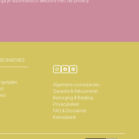
 ga je automatisch akkoord met de privacy
RIEURADVIES
ngstijden
Algemene voorwaarden
ct
Garantie & Retourneren
ons
Bezorging & Betaling
Privacybeleid
FAQ & Disclaimer
Kennisbank