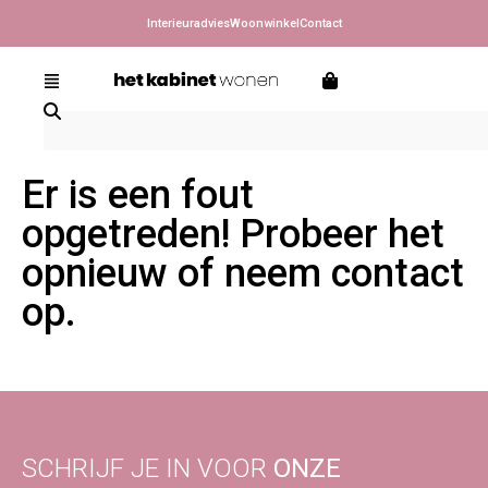
Interieuradvies
Woonwinkel
Contact
Er is een fout
opgetreden! Probeer het
opnieuw of neem contact
op.
SCHRIJF JE IN VOOR
ONZE