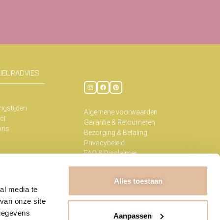
RIEURADVIES
ngstijden
Algemene voorwaarden
ct
Garantie & Retourneren
ons
Bezorging & Betaling
Privacybeleid
FAQ & Disclaimer
Kennisbank
Alles toestaan
al media te
van onze site
t Kabinet 2026
 gegevens
Aanpassen