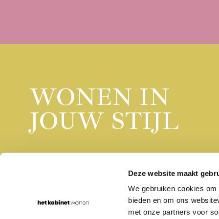
WONEN IN
JOUW STIJL
Deze website maakt gebru
We gebruiken cookies om c
bieden en om ons websitev
Rumpsterweg 1-5
030-656 70 68
3981 AK Bunnik
info@hetkabinet.nl
met onze partners voor so