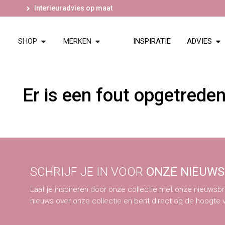
Interieuradvies op maat
SHOP
MERKEN
INSPIRATIE
ADVIES
Er is een fout opgetrede
SCHRIJF JE IN VOOR
ONZE NIEUWS
Laat je inspireren door onze collectie met onze nieuwsbri
nieuws over onze collectie en bent direct op de hoogte 