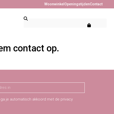
Woonwinkel
Openingstijden
Contact
eem contact op.
 ga je automatisch akkoord met de privacy