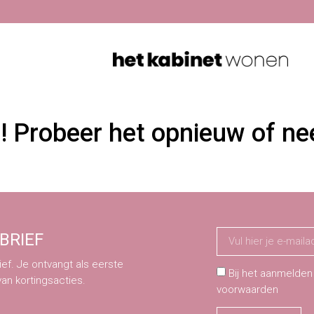
n! Probeer het opnieuw of n
BRIEF
ef. Je ontvangt als eerste
Bij het aanmelden
van kortingsacties.
voorwaarden