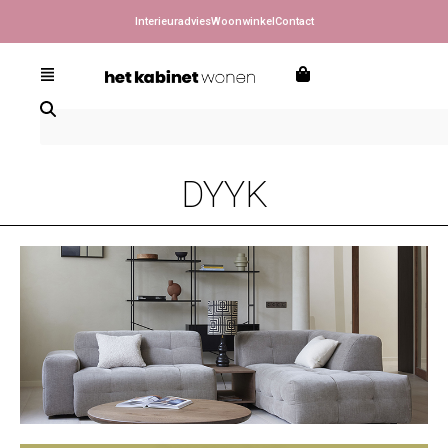
Interieuradvies
Woonwinkel
Contact
DYYK