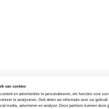
SHOP
INTE
Onze woonwinkel
Openi
Magazine
Conta
Vacatures
Over 
ik van cookies
Copyright He
ontent en advertenties te personaliseren, om functies voor soci
erkeer te analyseren. Ook delen we informatie over uw gebruik 
cial media, adverteren en analyse. Deze partners kunnen deze