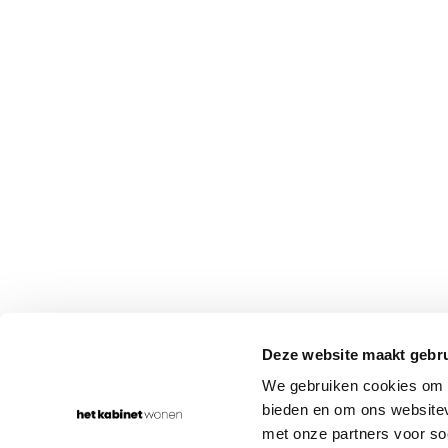
WONEN IN
JOUW STIJL
Rumpsterweg 1-5
030-656 70 68
Deze website maakt gebru
3981 AK Bunnik
info@hetkabinet.nl
We gebruiken cookies om c
bieden en om ons websitev
met onze partners voor so