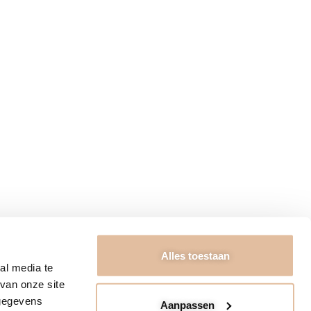
RIEURADVIES
ngstijden
Algemene voorwaarden
ct
Garantie & Retourneren
ons
Bezorging & Betaling
Privacybeleid
FAQ & Disclaimer
Kennisbank
t Kabinet 2026
Alles toestaan
al media te
van onze site
 gegevens
Aanpassen