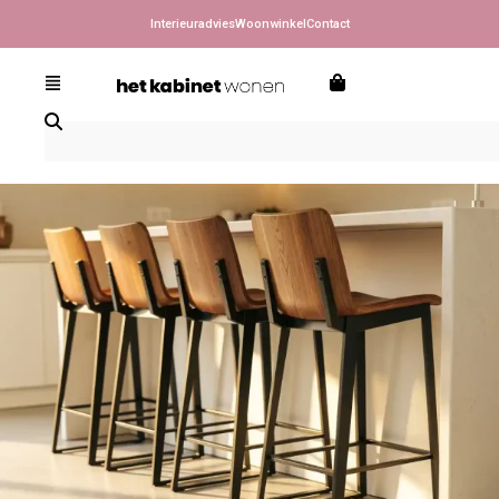
Interieuradvies
Woonwinkel
Contact