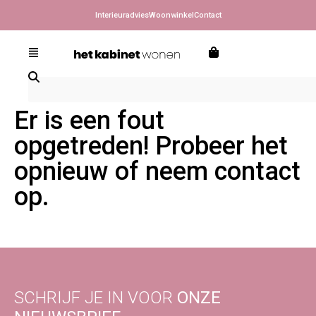
Interieuradvies
Woonwinkel
Contact
Er is een fout
opgetreden! Probeer het
opnieuw of neem contact
op.
SCHRIJF JE IN VOOR
ONZE