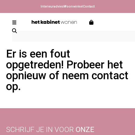
Interieuradvies
Woonwinkel
Contact
Er is een fout
opgetreden! Probeer het
opnieuw of neem contact
op.
SCHRIJF JE IN VOOR
ONZE