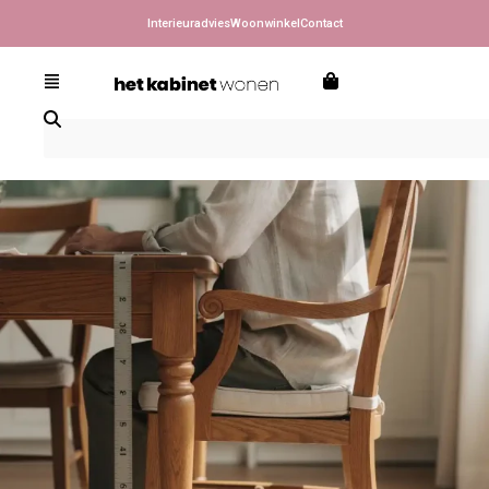
Interieuradvies
Woonwinkel
Contact