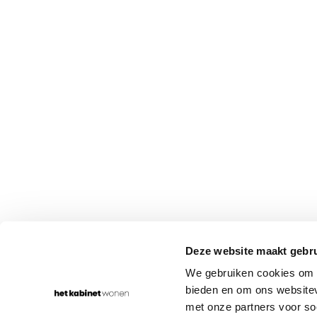
WONEN IN
JOUW STIJL
Rumpsterweg 1-5
030-656 70 68
Deze website maakt gebru
3981 AK Bunnik
info@hetkabinet.nl
We gebruiken cookies om c
bieden en om ons websitev
met onze partners voor so