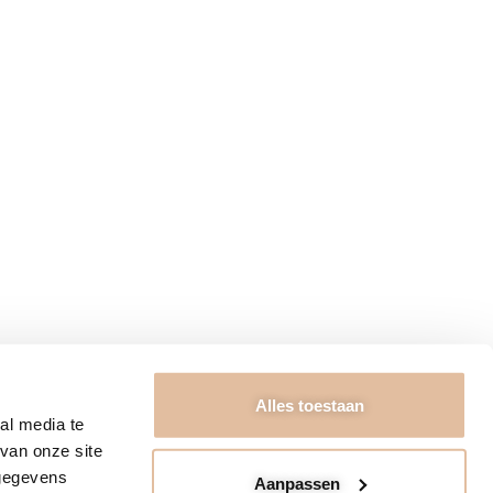
RIEURADVIES
ngstijden
Algemene voorwaarden
ct
Garantie & Retourneren
ons
Bezorging & Betaling
Privacybeleid
FAQ & Disclaimer
Kennisbank
t Kabinet 2026
Alles toestaan
al media te
van onze site
 gegevens
Aanpassen