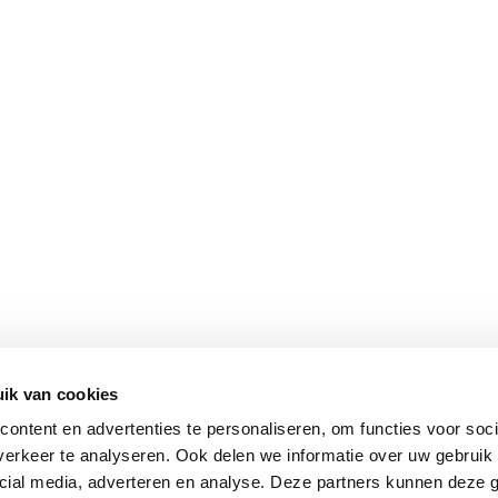
SHOP
INTE
Onze woonwinkel
Openi
Magazine
Conta
Vacatures
Over 
ik van cookies
Copyright He
ontent en advertenties te personaliseren, om functies voor soci
erkeer te analyseren. Ook delen we informatie over uw gebruik 
cial media, adverteren en analyse. Deze partners kunnen deze