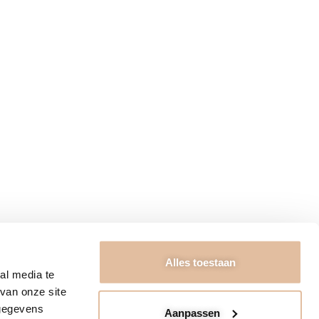
RIEURADVIES
ngstijden
Algemene voorwaarden
ct
Garantie & Retourneren
ons
Bezorging & Betaling
Privacybeleid
FAQ & Disclaimer
Kennisbank
t Kabinet 2026
Alles toestaan
al media te
van onze site
 gegevens
Aanpassen