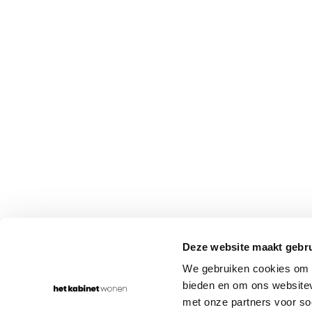
WONEN IN
JOUW STIJL
Rumpsterweg 1-5
030-656 70 68
Deze website maakt gebru
3981 AK Bunnik
info@hetkabinet.nl
We gebruiken cookies om c
bieden en om ons websitev
met onze partners voor so