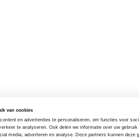
SHOP
INTE
Onze woonwinkel
Openi
Magazine
Conta
Vacatures
Over 
ik van cookies
Copyright He
ontent en advertenties te personaliseren, om functies voor soci
erkeer te analyseren. Ook delen we informatie over uw gebruik 
cial media, adverteren en analyse. Deze partners kunnen deze