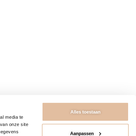
RIEURADVIES
ngstijden
Algemene voorwaarden
ct
Garantie & Retourneren
ons
Bezorging & Betaling
Privacybeleid
FAQ & Disclaimer
Kennisbank
t Kabinet 2026
Alles toestaan
al media te
van onze site
 gegevens
Aanpassen