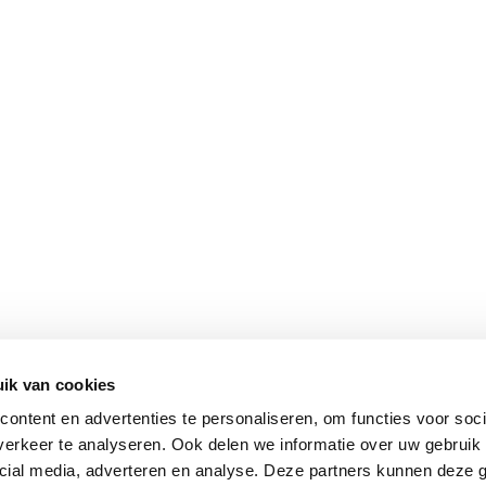
SHOP
INTE
Onze woonwinkel
Openi
Magazine
Conta
Vacatures
Over 
ik van cookies
Copyright He
ontent en advertenties te personaliseren, om functies voor soci
erkeer te analyseren. Ook delen we informatie over uw gebruik 
cial media, adverteren en analyse. Deze partners kunnen deze