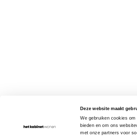
WONEN IN
JOUW STIJL
Rumpsterweg 1-5
030-656 70 68
Deze website maakt gebru
3981 AK Bunnik
info@hetkabinet.nl
We gebruiken cookies om c
bieden en om ons websitev
met onze partners voor so