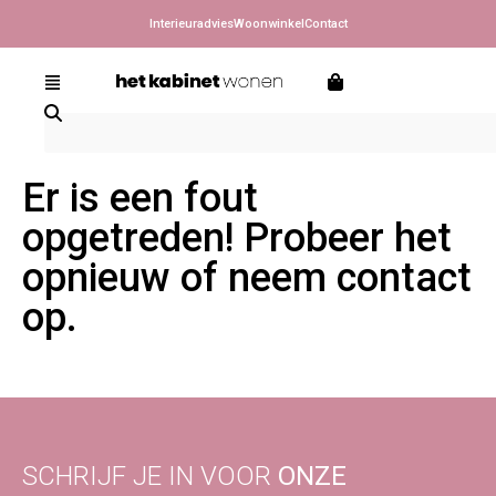
Interieuradvies
Woonwinkel
Contact
Er is een fout
opgetreden! Probeer het
opnieuw of neem contact
op.
SCHRIJF JE IN VOOR
ONZE