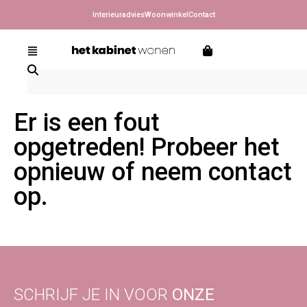
Interieuradvies
Woonwinkel
Contact
Er is een fout
opgetreden! Probeer het
opnieuw of neem contact
op.
SCHRIJF JE IN VOOR
ONZE