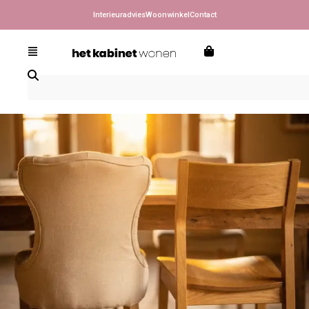
Interieuradvies
Woonwinkel
Contact