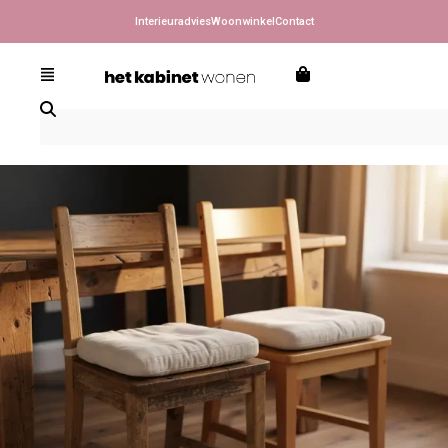
Interieuradvies
Woonwinkel
Contact