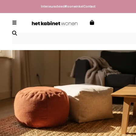
Interieuradvies
Woonwinkel
Contact