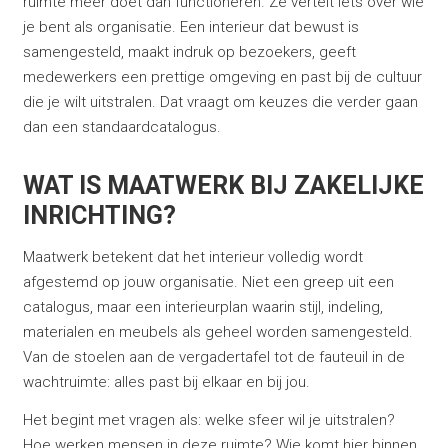
ruimte meer doet dan functioneren. Ze vertelt iets over wie
je bent als organisatie. Een interieur dat bewust is
samengesteld, maakt indruk op bezoekers, geeft
medewerkers een prettige omgeving en past bij de cultuur
die je wilt uitstralen. Dat vraagt om keuzes die verder gaan
dan een standaardcatalogus.
WAT IS MAATWERK BIJ ZAKELIJKE
INRICHTING?
Maatwerk betekent dat het interieur volledig wordt
afgestemd op jouw organisatie. Niet een greep uit een
catalogus, maar een interieurplan waarin stijl, indeling,
materialen en meubels als geheel worden samengesteld.
Van de stoelen aan de vergadertafel tot de fauteuil in de
wachtruimte: alles past bij elkaar en bij jou.
Het begint met vragen als: welke sfeer wil je uitstralen?
Hoe werken mensen in deze ruimte? Wie komt hier binnen