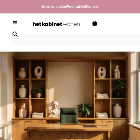
Interieuradvies
Woonwinkel
Contact