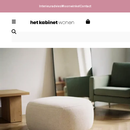
Interieuradvies
Woonwinkel
Contact