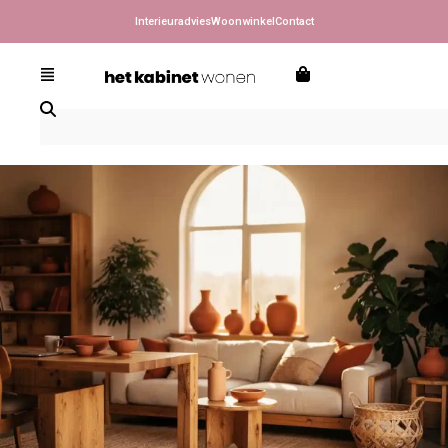
Interieuradvies
Woonwinkel
Contact