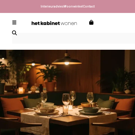
Interieuradvies
Woonwinkel
Contact