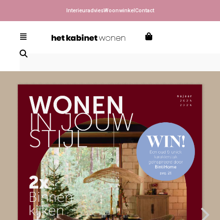
Interieuradvies
Woonwinkel
Contact