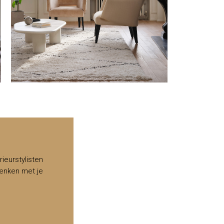
rieurstylisten
enken met je