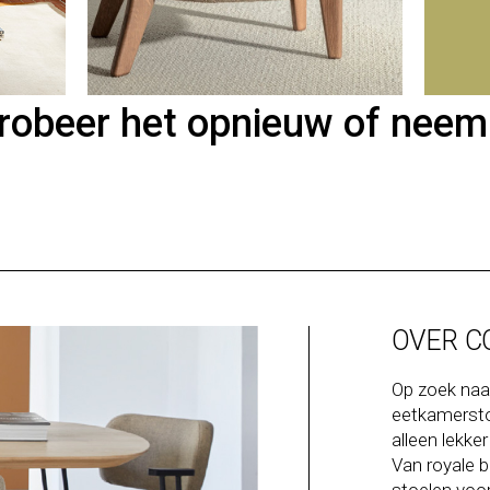
Probeer het opnieuw of neem
OVER C
Op zoek naar
eetkamerstoe
alleen lekke
Van royale 