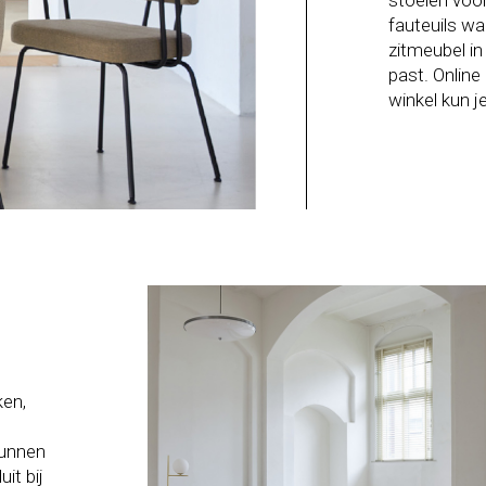
stoelen voor
fauteuils wa
zitmeubel in 
past. Online 
winkel kun je
ken,
kunnen
it bij