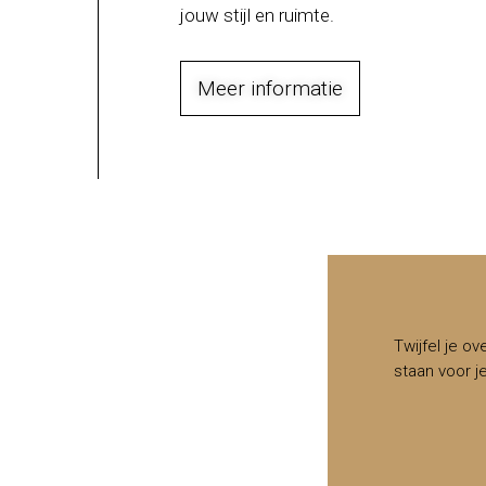
jouw stijl en ruimte.
Meer informatie
Twijfel je ov
staan voor j