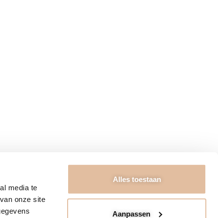
RIEURADVIES
ngstijden
Algemene voorwaarden
ct
Garantie & Retourneren
ons
Bezorging & Betaling
Privacybeleid
FAQ & Disclaimer
Kennisbank
t Kabinet 2026
Alles toestaan
al media te
van onze site
 gegevens
Aanpassen