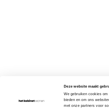
WONEN IN
JOUW STIJL
Rumpsterweg 1-5
030-656 70 68
Deze website maakt gebru
3981 AK Bunnik
info@hetkabinet.nl
We gebruiken cookies om c
bieden en om ons websitev
met onze partners voor so