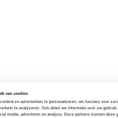
SHOP
INTE
Onze woonwinkel
Openi
Magazine
Conta
Vacatures
Over 
ik van cookies
Copyright He
ontent en advertenties te personaliseren, om functies voor soci
erkeer te analyseren. Ook delen we informatie over uw gebruik 
cial media, adverteren en analyse. Deze partners kunnen deze