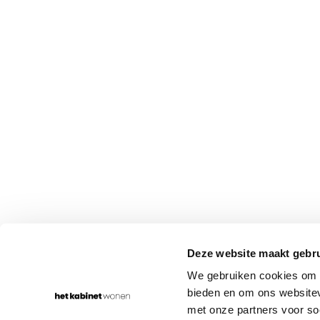
WONEN IN
JOUW STIJL
Rumpsterweg 1-5
030-656 70 68
Deze website maakt gebru
3981 AK Bunnik
info@hetkabinet.nl
We gebruiken cookies om c
bieden en om ons websitev
met onze partners voor so