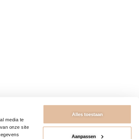
RIEURADVIES
ngstijden
Algemene voorwaarden
ct
Garantie & Retourneren
ons
Bezorging & Betaling
Privacybeleid
FAQ & Disclaimer
Kennisbank
t Kabinet 2026
Alles toestaan
al media te
van onze site
 gegevens
Aanpassen