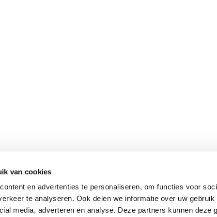
SHOP
INTE
Onze woonwinkel
Openi
Magazine
Conta
Vacatures
Over 
ik van cookies
Copyright He
ontent en advertenties te personaliseren, om functies voor soci
erkeer te analyseren. Ook delen we informatie over uw gebruik 
cial media, adverteren en analyse. Deze partners kunnen deze